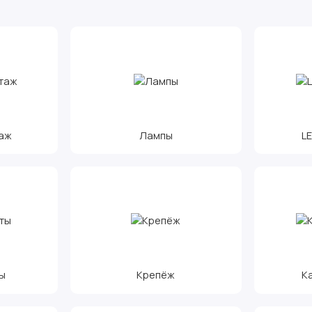
аж
Лампы
L
ы
Крепёж
К