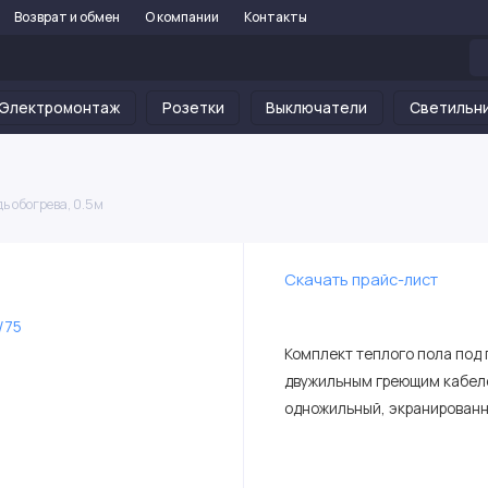
Возврат и обмен
О компании
Контакты
Электромонтаж
Розетки
Выключатели
Светильн
ь обогрева, 0.5м
Скачать прайс-лист
Комплект теплого пола под 
двужильным греющим кабеле
одножильный, экранированн