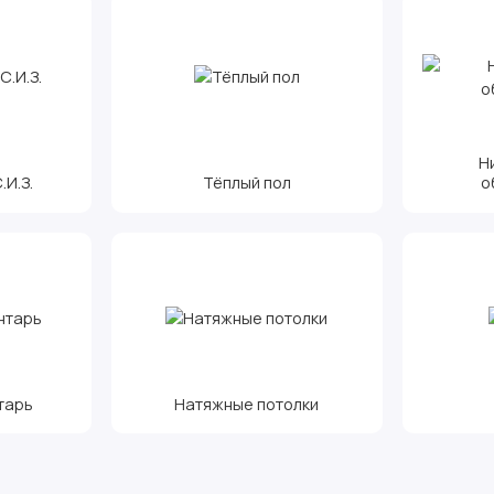
Н
И.З.
Тёплый пол
о
тарь
Натяжные потолки