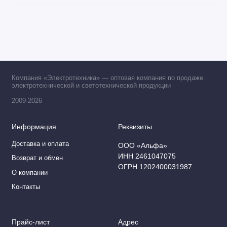
Платформы, кольца для светильников
Подвесы
Пульты для светильников
Компания «Электротехника» — оптовая компания по продаже
Рассеиватели для светильников
электротехнической и светотехнической продукции
2009-2026
Светильники для бани и сауны
Светильники для ламп накаливания
Информация
Реквизиты
Доставка и оплата
ООО «Альфа»
Светильники ЖКХ
ИНН 2461047075
Возврат и обмен
ОГРН 1202400031987
Светильники ЛПО
О компании
Контакты
Светильники промышленные (IP65)
Светильники с пультом
Прайс-лист
Адрес