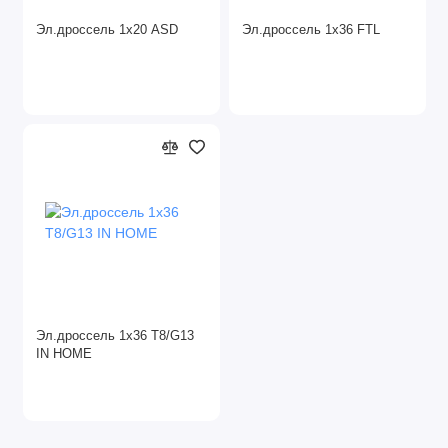
Датчики движения
Эл.дроссель 1х20 ASD
Эл.дроссель 1х36 FTL
Декоративные
Драйверы для светильников
Кольца протекторные
Линейные
Люстры
Настенно-потолочные светильники
Ночники
Эл.дроссель 1х36 T8/G13
IN HOME
Офисные светильники
Переносные светильники