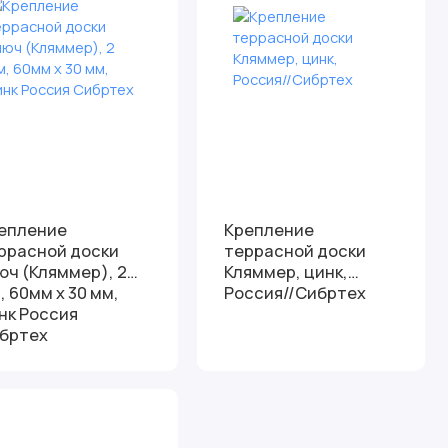
епление
Крепление
ррасной доски
террасной доски
юч (Кляммер), 2
Кляммер, цинк,
, 60мм х 30 мм,
Россия//Сибртех
нк Россия
бртех