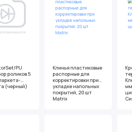
torSet/PU
Клинья пластиковые
Кр
ор роликов 5
распорные для
те
 паркета-
корректировки при
Кл
а (черный)
укладке напольных
мм
покрытий, 20 шт
ци
Matrix
Си