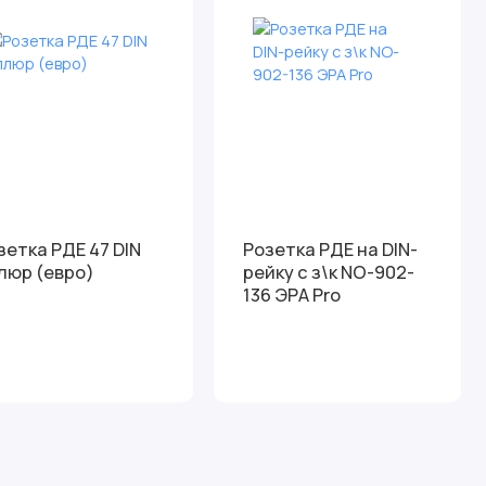
зетка РДЕ 47 DIN
Розетка РДЕ на DIN-
люр (евро)
рейку с з\к NO-902-
136 ЭРА Pro