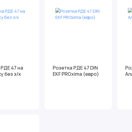
ДЕ 47 на
Розетка РДЕ 47 DIN
Ро
у без з/к
EKF PROxima (евро)
Ал