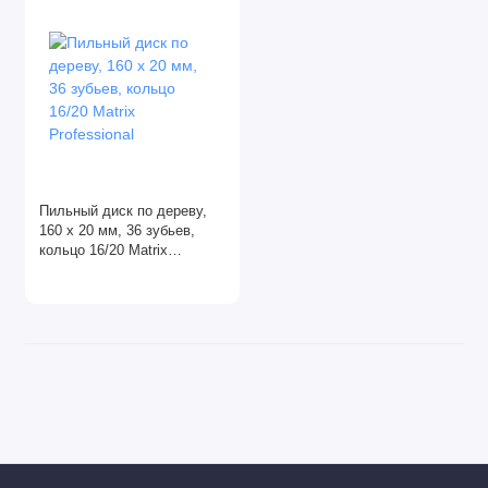
Масла
Монтажная пена
Наклейки
Очистители монтажной пены
Пильный диск по дереву,
Пильные диски
160 х 20 мм, 36 зубьев,
кольцо 16/20 Matrix
Пломбы
Professional
Полировочные диски
Силикон
Скотч, клейкая лента
Фибровые круги