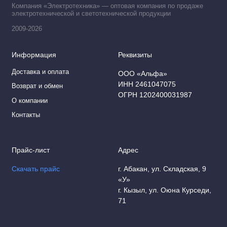
Компания «Электротехника» — оптовая компания по продаже
Шкурки абразивные
электротехнической и светотехнической продукции
2009-2026
Шлифовальные абразивные губки
Информация
Реквизиты
Шлифовальные бруски
Доставка и оплата
ООО «Альфа»
Электроды
ИНН 2461047075
Возврат и обмен
ОГРН 1202400031987
О компании
Контакты
Прайс-лист
Адрес
Скачать прайс
г. Абакан, ул. Складская, 9
«У»
г. Кызыл, ул. Оюна Курседи,
71