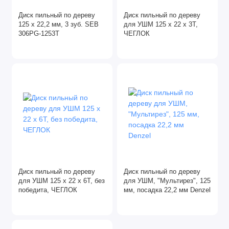
Герметики
Диск пильный по дереву
Диск пильный по дереву
125 х 22,2 мм, 3 зуб. SEB
для УШМ 125 х 22 х 3Т,
Диски алмазные
306PG-1253Т
ЧЕГЛОК
Для склада
Жидкие гвозди
Зачистные круги
Клей
Лента абразивная
Лента малярная
Диск пильный по дереву
Диск пильный по дереву
для УШМ 125 х 22 х 6Т, без
для УШМ, "Мультирез", 125
победита, ЧЕГЛОК
мм, посадка 22,2 мм Denzel
Лента сигнальная
Лепестковые круги