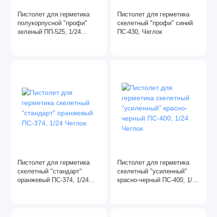
Домкраты
Пистолет для герметика
Пистолет для герметика
полукорпусной "профи"
скелетный "профи" синий
зеленый ПП-525, 1/24
ПС-430, Чеглок
Зубила
Чеглок
Клеевые пистолеты
Пистолеты для монтажной пены
Сварочные работы
Ящики, сумки для инструментов
Пистолет для герметика
Пистолет для герметика
скелетный "стандарт"
скелетный "усиленный"
оранжевый ПС-374, 1/24
красно-черный ПС-400, 1/24
Чеглок
Чеглок