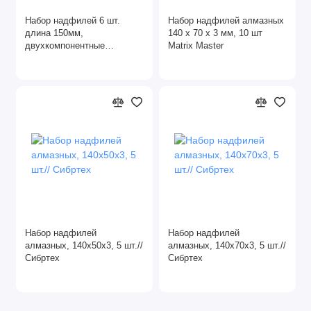
Домкраты
Набор надфилей 6 шт.
Набор надфилей алмазных
длина 150мм,
140 х 70 х 3 мм, 10 шт
двухкомпонентные
Matrix Master
Зубила
рукоятки, Topex
Клеевые пистолеты
Пистолеты для монтажной пены
Сварочные работы
Ящики, сумки для инструментов
Набор надфилей
Набор надфилей
алмазных, 140х50х3, 5 шт.//
алмазных, 140х70х3, 5 шт.//
Сибртех
Сибртех