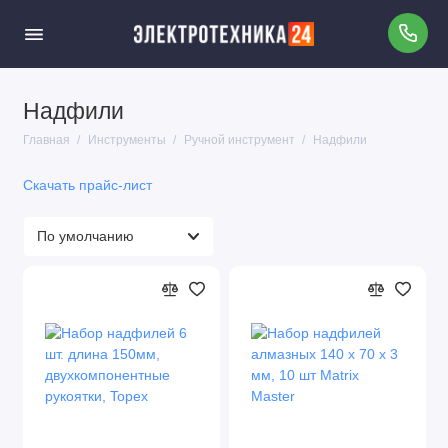
Надфили
Сварочные аппараты для пластиковых труб
Главная
Инструменты
Ручной инструмент
Надфили
Ручной инструмент
Скачать прайс-лист
Автоматический инструмент
Измерительный инструмент
Ключи
Все для пайки
Адаптеры и переходники для сверлильных
патронов
Горелки газовые