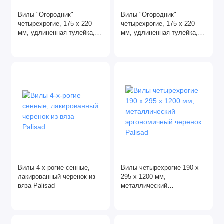
Декоративные растения
Вилы "Огородник"
Вилы "Огородник"
четырехрогие, 175 х 220
четырехрогие, 175 х 220
Для комнатных растений
мм, удлиненная тулейка,
мм, удлиненная тулейка, с
без черенка (АРТИ) Россия
черенком (АРТИ) Россия
Кашпо
Корнеудалители
Кусторезы
Лейки
Опрыскиватели
Плоскорезы
Вилы 4-х-рогие сенные,
Вилы четырехрогие 190 х
лакированный черенок из
295 х 1200 мм,
вяза Palisad
металлический
Рыхлители
эргономичный черенок
Palisad
Серпы