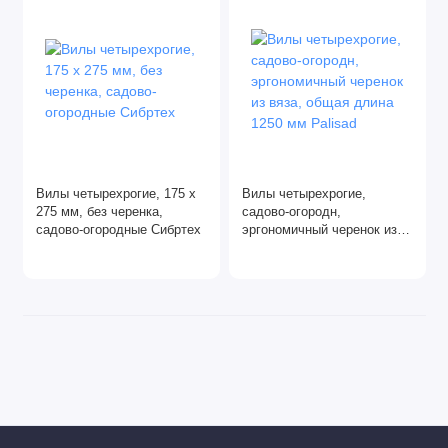
Системы полива
Системы хранения садового инвентаря
Тачки
Черенки
Вилы четырехрогие, 175 х
Вилы четырехрогие,
Шланги поливочные
275 мм, без черенка,
садово-огородн,
садово-огородные Сибртех
эргономичный черенок из
вяза, общая длина 1250 мм
Palisad