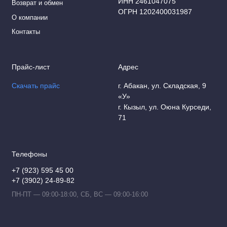
ИНН 2461047075
Возврат и обмен
ОГРН 1202400031987
Лампы для холодильников, печей
О компании
Контакты
Лампы ДРВ
Лампы МО
Прайс-лист
Адрес
Лампы накаливания
Скачать прайс
г. Абакан, ул. Складская, 9
«У»
Люминесцентные лампы
г. Кызыл, ул. Оюна Курседи,
71
Переходники для цоколей
Светодиодные лампы
Телефоны
+7 (923) 595 45 00
Стартеры
+7 (3902) 24-89-82
Ультрафиолетовые лампы
ПН-ПТ — 09:00-18:00, СБ, ВС — 09:00-16:00
Филаментные лампы