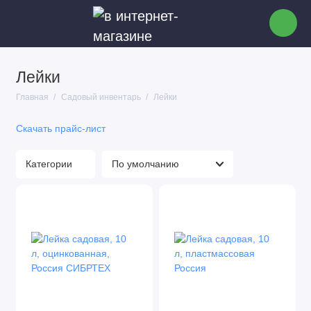
Лейки
Садовые пылесосы
Главная
Садовый инвентарь
Лейки
Секаторы
Скачать прайс-лист
Муфты и соединители для шлангов
Категории
Триммеры
Мотыжки садовые
Грабли садовые
Бороздовички
Вилы садовые