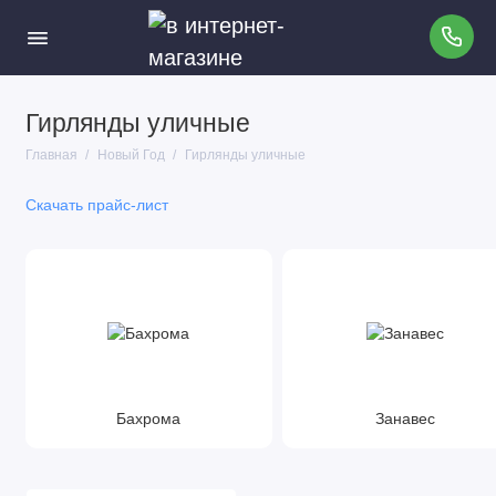
Гирлянды уличные
Гирлянды уличные
Главная
Новый Год
Гирлянды уличные
Гирлянды для помещений
Скачать прайс-лист
Световые фигуры
Бахрома
Занавес