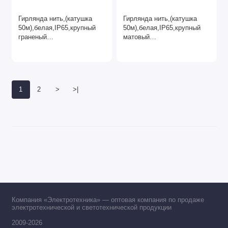
Гирлянда нить,(катушка
Гирлянда нить,(катушка
50м),белая,IP65,крупный
50м),белая,IP65,крупный
граненый
матовый
диод,многорежимная,
диод,многорежимная,
провод зеленый
провод зеленый
1
2
>
>|
Компания «Электротехника» — оптовая компания по продаже
электротехнической и светотехнической продукции
2009-2026