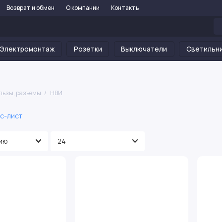
Возврат и обмен
О компании
Контакты
Электромонтаж
Розетки
Выключатели
Светильн
льзы, разъемы
НВИ
с-лист