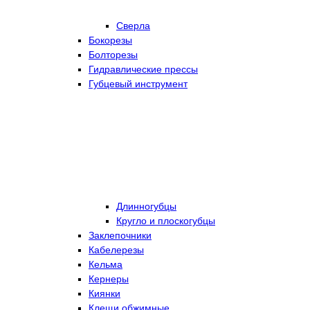
Сверла
Бокорезы
Болторезы
Гидравлические прессы
Губцевый инструмент
Длинногубцы
Кругло и плоскогубцы
Заклепочники
Кабелерезы
Кельма
Кернеры
Киянки
Клещи обжимные