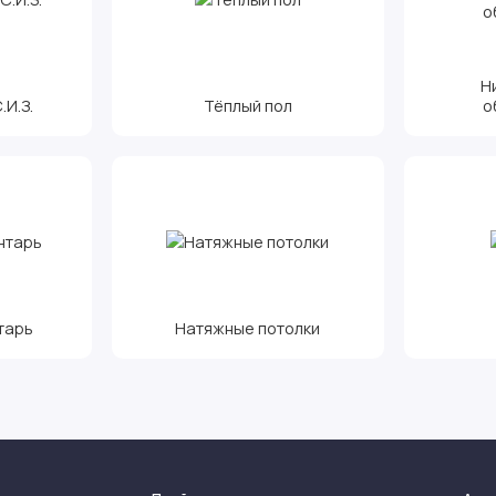
Н
И.З.
Тёплый пол
о
тарь
Натяжные потолки