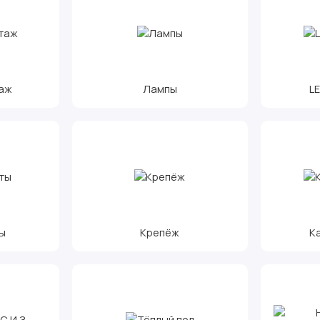
аж
Лампы
L
ы
Крепёж
К