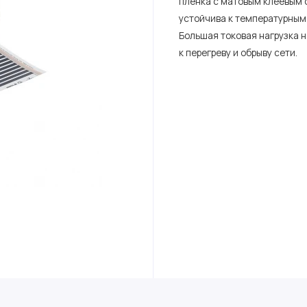
пленка с матовым клеевым 
устойчива к температурным
Большая токовая нагрузка 
к перегреву и обрыву сети.