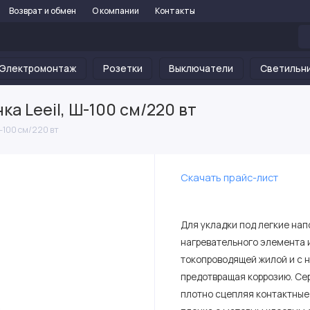
Возврат и обмен
О компании
Контакты
Электромонтаж
Розетки
Выключатели
Светильн
а Leeil, Ш-100 см/220 вт
Ш-100 см/220 вт
Скачать прайс-лист
Для укладки под легкие на
нагревательного элемента и
токопроводящей жилой и с 
предотвращая коррозию. Се
плотно сцепляя контактные 