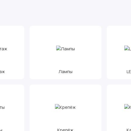
аж
Лампы
L
ы
Крепёж
К