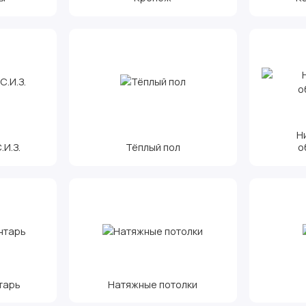
Н
И.З.
Тёплый пол
о
тарь
Натяжные потолки