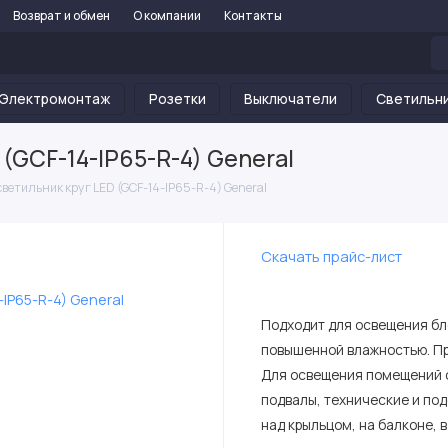
Возврат и обмен
О компании
Контакты
Электромонтаж
Розетки
Выключатели
Светильн
(GCF-14-IP65-R-4) General
светильник круг LED (GCF-14-IP65-R-4) General
Скачать прайс-лист
Подходит для освещения бло
повышенной влажностью. Пр
Для освещения помещений с
подвалы, технические и по
над крыльцом, на балконе, в 