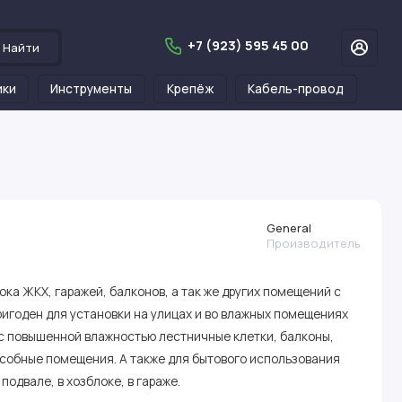
+7 (923) 595 45 00
Найти
ики
Инструменты
Крепёж
Кабель-провод
General
Производитель
ка ЖКХ, гаражей, балконов, а так же других помещений с
игоден для установки на улицах и во влажных помещениях
 повышенной влажностью лестничные клетки, балконы,
дсобные помещения. А также для бытового использования
подвале, в хозблоке, в гараже.