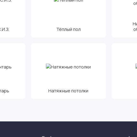
Н
И.З.
Тёплый пол
о
тарь
Натяжные потолки