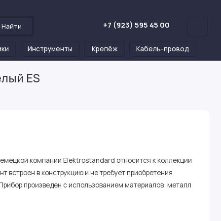
+7 (923) 595 45 00
Найти
ики
Инструменты
Крепёж
Кабель-провод
елый ES
емецкой компании Elektrostandard относится к коллекции
нт встроен в конструкцию и не требует приобретения
Прибор произведен с использованием материалов: металл