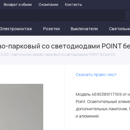
Возврат и обмен
О компании
Контакты
Электромонтаж
Розетки
Выключатели
Светильн
во-парковый со светодиодами POINT б
 LED / Светильник садово-парковый со светодиодами POINT белый ES
Скачать прайс-лист
Модель 4690389117169 от н
Point. Осветительный элеме
дополнительных лампочек. 
и алюминий.