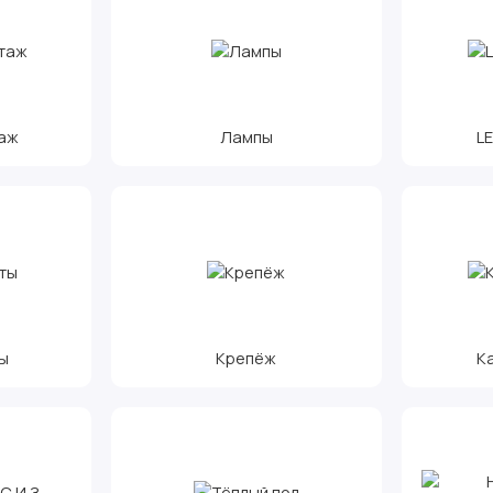
аж
Лампы
L
ы
Крепёж
К