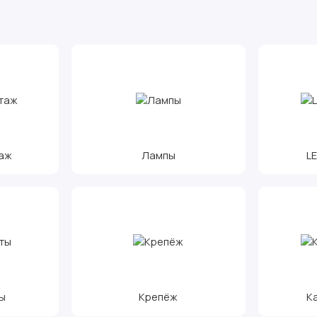
аж
Лампы
L
ы
Крепёж
К