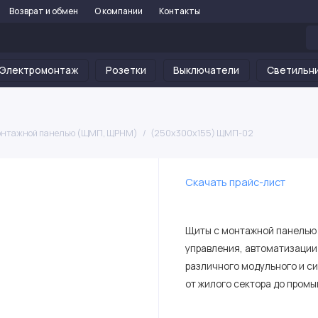
Возврат и обмен
О компании
Контакты
Электромонтаж
Розетки
Выключатели
Светильн
онтажной панелью (ЩМП, ЩРНМ)
(250х300х155) ЩМП-02
Скачать прайс-лист
Щиты с монтажной панелью 
управления, автоматизации
различного модульного и с
от жилого сектора до пром