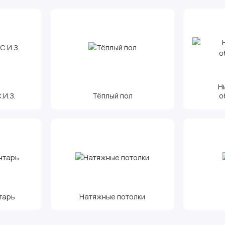
Н
И.З.
Тёплый пол
о
тарь
Натяжные потолки