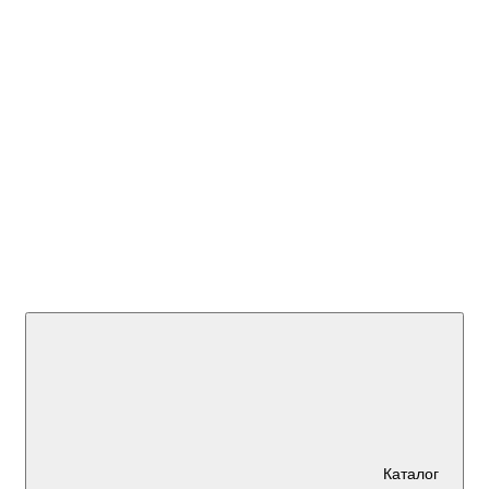
+7 (923)
595 45 00
Каталог