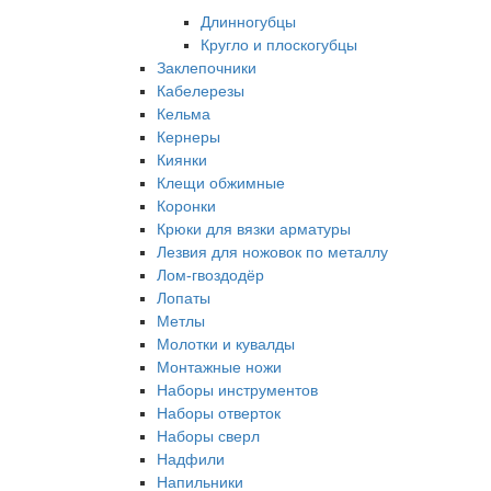
Длинногубцы
Кругло и плоскогубцы
Заклепочники
Кабелерезы
Кельма
Кернеры
Киянки
Клещи обжимные
Коронки
Крюки для вязки арматуры
Лезвия для ножовок по металлу
Лом-гвоздодёр
Лопаты
Метлы
Молотки и кувалды
Монтажные ножи
Наборы инструментов
Наборы отверток
Наборы сверл
Надфили
Напильники