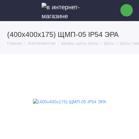
(400х400х175) ЩМП-05 IP54 ЭРА
Главная
Электромонтаж
Шкафы, щиты, боксы
Щиты
Щиты с мо