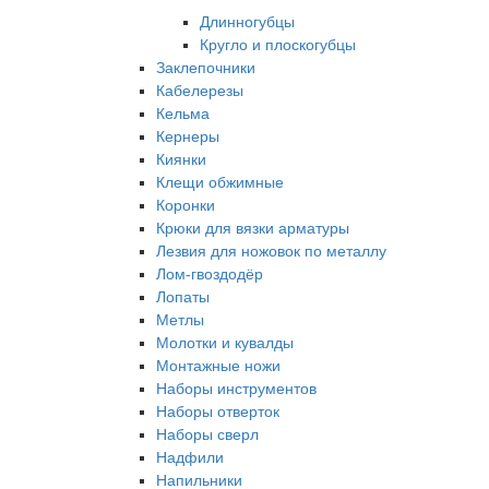
Длинногубцы
Кругло и плоскогубцы
Заклепочники
Кабелерезы
Кельма
Кернеры
Киянки
Клещи обжимные
Коронки
Крюки для вязки арматуры
Лезвия для ножовок по металлу
Лом-гвоздодёр
Лопаты
Метлы
Молотки и кувалды
Монтажные ножи
Наборы инструментов
Наборы отверток
Наборы сверл
Надфили
Напильники