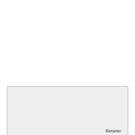
+7 (923)
595 45 00
Каталог