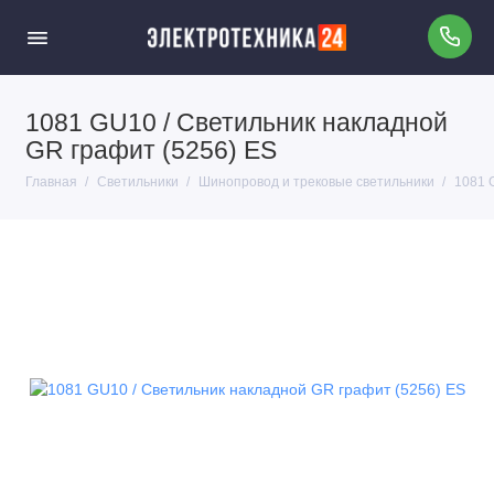
1081 GU10 / Светильник накладной
GR графит (5256) ES
Главная
Светильники
Шинопровод и трековые светильники
1081 