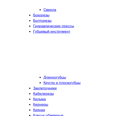
Сверла
Бокорезы
Болторезы
Гидравлические прессы
Губцевый инструмент
Длинногубцы
Кругло и плоскогубцы
Заклепочники
Кабелерезы
Кельма
Кернеры
Киянки
Клещи обжимные