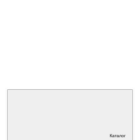
+7 (923)
595 45 00
Каталог