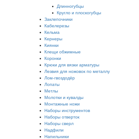
Длинногубцы
Кругло и плоскогубцы
Заклепочники
Кабелерезы
Кельма
Кернеры
Киянки
Клещи обжимные
Коронки
Крюки для вязки арматуры
Лезвия для ножовок по металлу
Лом-гвоздодёр
Лопаты
Метлы
Молотки и кувалды
Монтажные ножи
Наборы инструментов
Наборы отверток
Наборы сверл
Надфили
Напильники